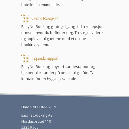
hotellets hjemmeside.
Online Resepsjon
EasyNetBooking gir deg tilgang til din resepsjon
uansett hvor du befinner deg. Ta steget videre
og opplev mulighetene med et online
bookingsystem.
Løpende support
EasyNetBooking tilbyr fri kundesupport og
hjelper alle kunder på best mulig måte. Ta
kontakt for en hyggelig samtale.
FIRMAINFORMASJON
Easynetbooking AS
Nordåsbrotet 110
5235 Rådal